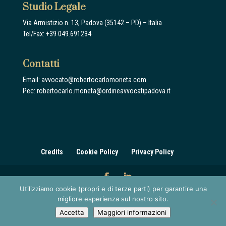
Studio Legale
Via Armistizio n. 13, Padova (35142 – PD) – Italia
Tel/Fax:
+39 049.691234
Contatti
Email:
avvocato@robertocarlomoneta.com
Pec: robertocarlo.moneta@ordineavvocatipadova.it
Credits
Cookie Policy
Privacy Policy
Utilizziamo cookie (propri e di terze parti) per garantire una
© Copyright 2021 Roberto Carlo Moneta - C.F.
migliore esperienza sul nostro sito.
MNTRRT88C04G224W - P. IVA 05040920281| Designed by
Accetta
Maggiori informazioni
Adimer